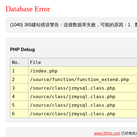
Database Error
(1040) 365建站错误警告：连接数据库失败，可能的原因：1、数
PHP Debug
No.
File
1
/index.php
2
/source/function/function_extend.php
3
/source/class/jzmysql.class.php
4
/source/class/jzmysql.class.php
5
/source/class/jzmysql.class.php
6
/source/class/jzmysql.class.php
www.365jz.com
已经将此