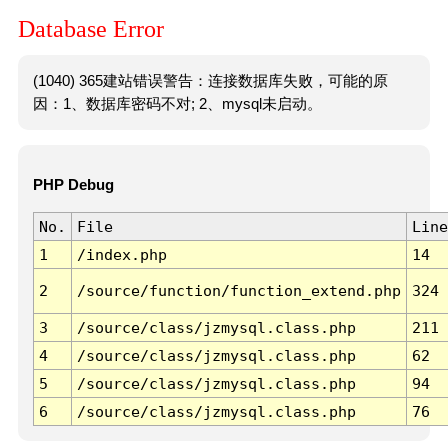
Database Error
(1040) 365建站错误警告：连接数据库失败，可能的原
因：1、数据库密码不对; 2、mysql未启动。
PHP Debug
No.
File
Line
1
/index.php
14
2
/source/function/function_extend.php
324
3
/source/class/jzmysql.class.php
211
4
/source/class/jzmysql.class.php
62
5
/source/class/jzmysql.class.php
94
6
/source/class/jzmysql.class.php
76