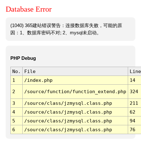
Database Error
(1040) 365建站错误警告：连接数据库失败，可能的原
因：1、数据库密码不对; 2、mysql未启动。
PHP Debug
No.
File
Line
1
/index.php
14
2
/source/function/function_extend.php
324
3
/source/class/jzmysql.class.php
211
4
/source/class/jzmysql.class.php
62
5
/source/class/jzmysql.class.php
94
6
/source/class/jzmysql.class.php
76