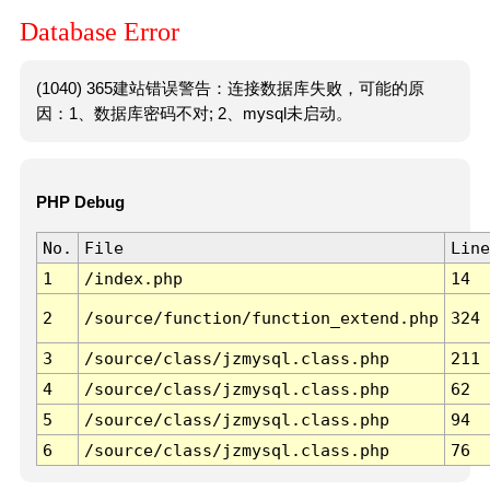
Database Error
(1040) 365建站错误警告：连接数据库失败，可能的原
因：1、数据库密码不对; 2、mysql未启动。
PHP Debug
No.
File
Line
1
/index.php
14
2
/source/function/function_extend.php
324
3
/source/class/jzmysql.class.php
211
4
/source/class/jzmysql.class.php
62
5
/source/class/jzmysql.class.php
94
6
/source/class/jzmysql.class.php
76