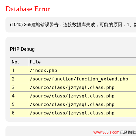
Database Error
(1040) 365建站错误警告：连接数据库失败，可能的原因：1、数
PHP Debug
No.
File
1
/index.php
2
/source/function/function_extend.php
3
/source/class/jzmysql.class.php
4
/source/class/jzmysql.class.php
5
/source/class/jzmysql.class.php
6
/source/class/jzmysql.class.php
www.365jz.com
已经将此