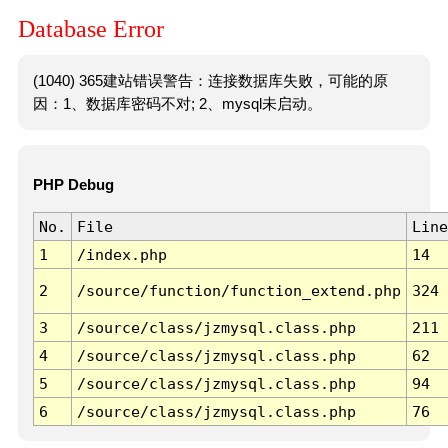
Database Error
(1040) 365建站错误警告：连接数据库失败，可能的原
因：1、数据库密码不对; 2、mysql未启动。
PHP Debug
No.
File
Line
1
/index.php
14
2
/source/function/function_extend.php
324
3
/source/class/jzmysql.class.php
211
4
/source/class/jzmysql.class.php
62
5
/source/class/jzmysql.class.php
94
6
/source/class/jzmysql.class.php
76