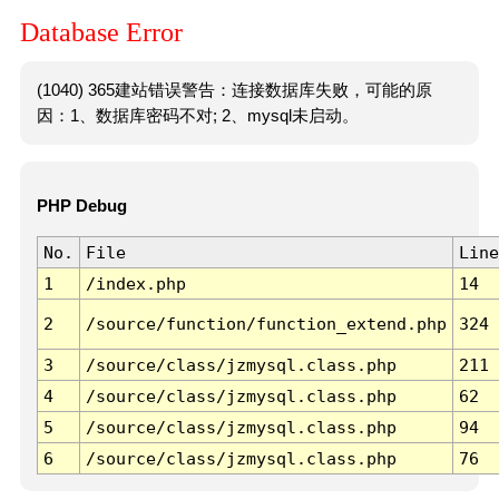
Database Error
(1040) 365建站错误警告：连接数据库失败，可能的原
因：1、数据库密码不对; 2、mysql未启动。
PHP Debug
No.
File
Line
1
/index.php
14
2
/source/function/function_extend.php
324
3
/source/class/jzmysql.class.php
211
4
/source/class/jzmysql.class.php
62
5
/source/class/jzmysql.class.php
94
6
/source/class/jzmysql.class.php
76