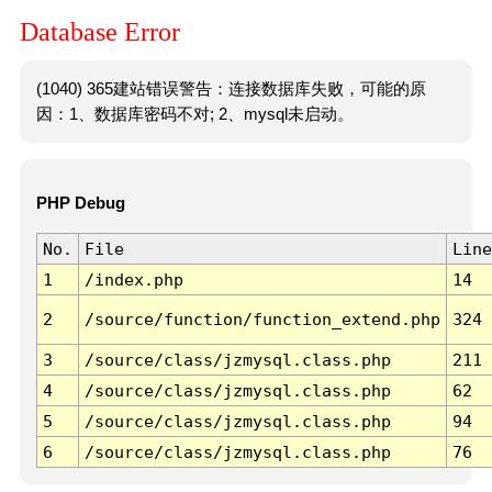
Database Error
(1040) 365建站错误警告：连接数据库失败，可能的原
因：1、数据库密码不对; 2、mysql未启动。
PHP Debug
No.
File
Line
1
/index.php
14
2
/source/function/function_extend.php
324
3
/source/class/jzmysql.class.php
211
4
/source/class/jzmysql.class.php
62
5
/source/class/jzmysql.class.php
94
6
/source/class/jzmysql.class.php
76