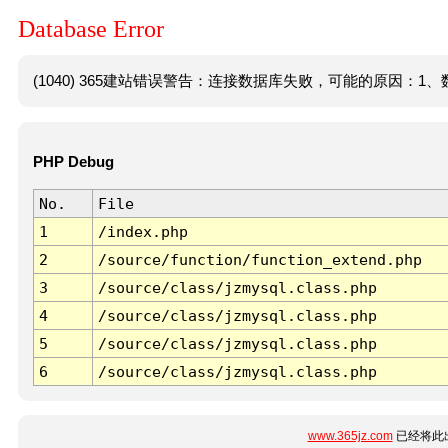
Database Error
(1040) 365建站错误警告：连接数据库失败，可能的原因：1、数
PHP Debug
No.
File
1
/index.php
2
/source/function/function_extend.php
3
/source/class/jzmysql.class.php
4
/source/class/jzmysql.class.php
5
/source/class/jzmysql.class.php
6
/source/class/jzmysql.class.php
www.365jz.com
已经将此