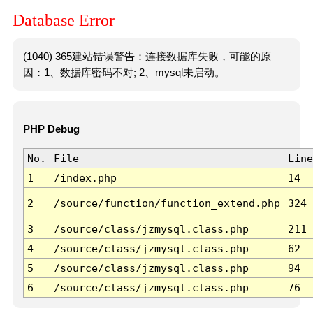
Database Error
(1040) 365建站错误警告：连接数据库失败，可能的原
因：1、数据库密码不对; 2、mysql未启动。
PHP Debug
No.
File
Line
1
/index.php
14
2
/source/function/function_extend.php
324
3
/source/class/jzmysql.class.php
211
4
/source/class/jzmysql.class.php
62
5
/source/class/jzmysql.class.php
94
6
/source/class/jzmysql.class.php
76