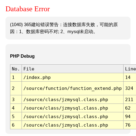
Database Error
(1040) 365建站错误警告：连接数据库失败，可能的原
因：1、数据库密码不对; 2、mysql未启动。
PHP Debug
No.
File
Line
1
/index.php
14
2
/source/function/function_extend.php
324
3
/source/class/jzmysql.class.php
211
4
/source/class/jzmysql.class.php
62
5
/source/class/jzmysql.class.php
94
6
/source/class/jzmysql.class.php
76