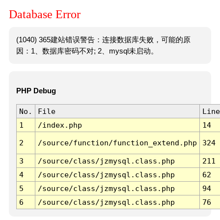
Database Error
(1040) 365建站错误警告：连接数据库失败，可能的原
因：1、数据库密码不对; 2、mysql未启动。
PHP Debug
No.
File
Line
1
/index.php
14
2
/source/function/function_extend.php
324
3
/source/class/jzmysql.class.php
211
4
/source/class/jzmysql.class.php
62
5
/source/class/jzmysql.class.php
94
6
/source/class/jzmysql.class.php
76