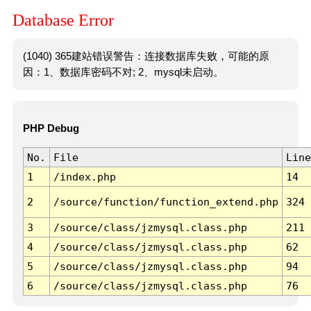
Database Error
(1040) 365建站错误警告：连接数据库失败，可能的原
因：1、数据库密码不对; 2、mysql未启动。
PHP Debug
No.
File
Line
1
/index.php
14
2
/source/function/function_extend.php
324
3
/source/class/jzmysql.class.php
211
4
/source/class/jzmysql.class.php
62
5
/source/class/jzmysql.class.php
94
6
/source/class/jzmysql.class.php
76