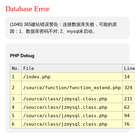
Database Error
(1040) 365建站错误警告：连接数据库失败，可能的原
因：1、数据库密码不对; 2、mysql未启动。
PHP Debug
No.
File
Line
1
/index.php
14
2
/source/function/function_extend.php
324
3
/source/class/jzmysql.class.php
211
4
/source/class/jzmysql.class.php
62
5
/source/class/jzmysql.class.php
94
6
/source/class/jzmysql.class.php
76