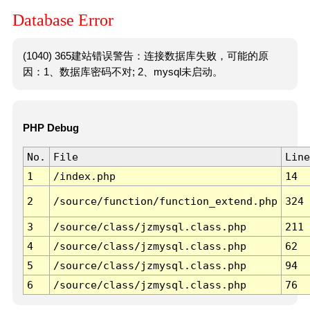
Database Error
(1040) 365建站错误警告：连接数据库失败，可能的原
因：1、数据库密码不对; 2、mysql未启动。
PHP Debug
No.
File
Line
1
/index.php
14
2
/source/function/function_extend.php
324
3
/source/class/jzmysql.class.php
211
4
/source/class/jzmysql.class.php
62
5
/source/class/jzmysql.class.php
94
6
/source/class/jzmysql.class.php
76