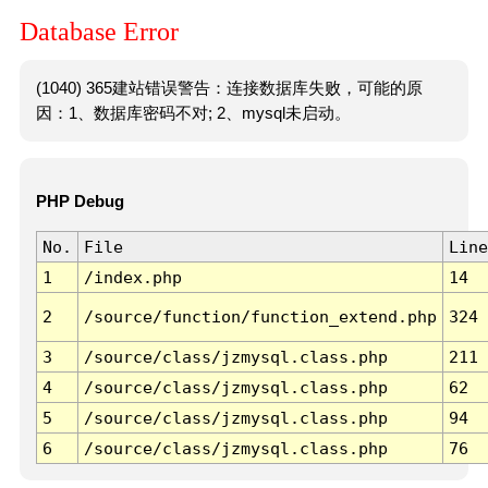
Database Error
(1040) 365建站错误警告：连接数据库失败，可能的原
因：1、数据库密码不对; 2、mysql未启动。
PHP Debug
No.
File
Line
1
/index.php
14
2
/source/function/function_extend.php
324
3
/source/class/jzmysql.class.php
211
4
/source/class/jzmysql.class.php
62
5
/source/class/jzmysql.class.php
94
6
/source/class/jzmysql.class.php
76