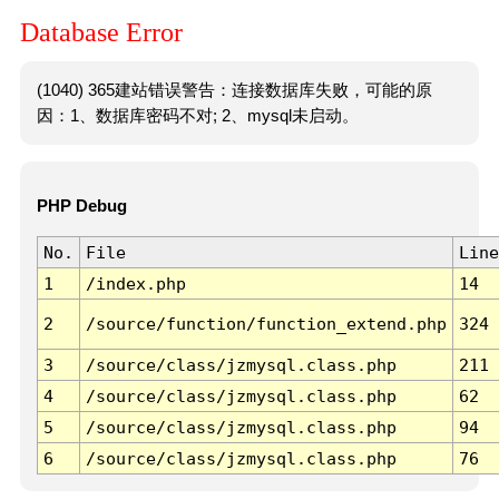
Database Error
(1040) 365建站错误警告：连接数据库失败，可能的原
因：1、数据库密码不对; 2、mysql未启动。
PHP Debug
No.
File
Line
1
/index.php
14
2
/source/function/function_extend.php
324
3
/source/class/jzmysql.class.php
211
4
/source/class/jzmysql.class.php
62
5
/source/class/jzmysql.class.php
94
6
/source/class/jzmysql.class.php
76