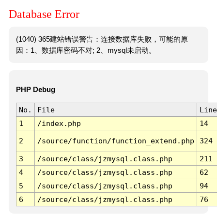
Database Error
(1040) 365建站错误警告：连接数据库失败，可能的原
因：1、数据库密码不对; 2、mysql未启动。
PHP Debug
No.
File
Line
1
/index.php
14
2
/source/function/function_extend.php
324
3
/source/class/jzmysql.class.php
211
4
/source/class/jzmysql.class.php
62
5
/source/class/jzmysql.class.php
94
6
/source/class/jzmysql.class.php
76