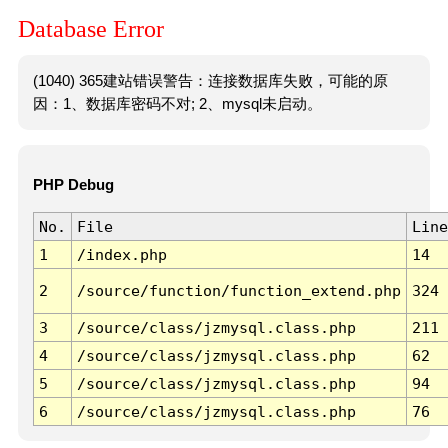
Database Error
(1040) 365建站错误警告：连接数据库失败，可能的原
因：1、数据库密码不对; 2、mysql未启动。
PHP Debug
No.
File
Line
1
/index.php
14
2
/source/function/function_extend.php
324
3
/source/class/jzmysql.class.php
211
4
/source/class/jzmysql.class.php
62
5
/source/class/jzmysql.class.php
94
6
/source/class/jzmysql.class.php
76