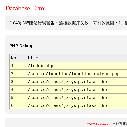
Database Error
(1040) 365建站错误警告：连接数据库失败，可能的原因：1、数
PHP Debug
No.
File
1
/index.php
2
/source/function/function_extend.php
3
/source/class/jzmysql.class.php
4
/source/class/jzmysql.class.php
5
/source/class/jzmysql.class.php
6
/source/class/jzmysql.class.php
www.365jz.com
已经将此