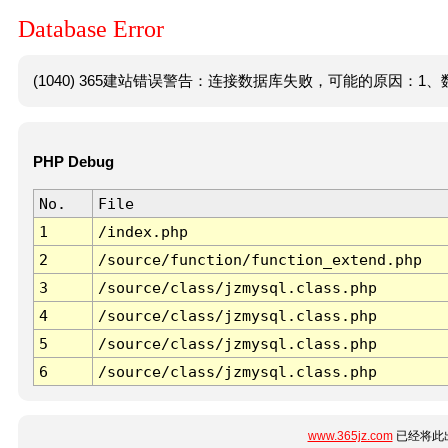
Database Error
(1040) 365建站错误警告：连接数据库失败，可能的原因：1、数
PHP Debug
No.
File
1
/index.php
2
/source/function/function_extend.php
3
/source/class/jzmysql.class.php
4
/source/class/jzmysql.class.php
5
/source/class/jzmysql.class.php
6
/source/class/jzmysql.class.php
www.365jz.com
已经将此