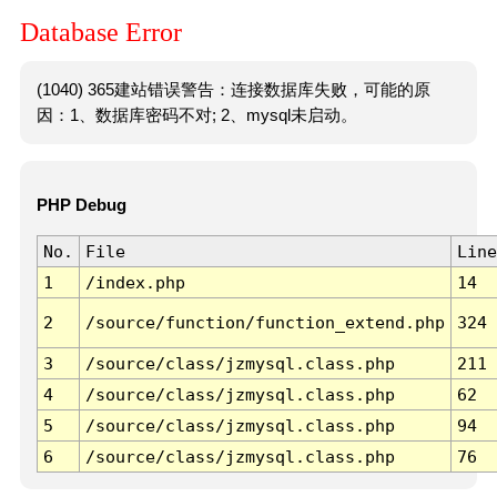
Database Error
(1040) 365建站错误警告：连接数据库失败，可能的原
因：1、数据库密码不对; 2、mysql未启动。
PHP Debug
No.
File
Line
1
/index.php
14
2
/source/function/function_extend.php
324
3
/source/class/jzmysql.class.php
211
4
/source/class/jzmysql.class.php
62
5
/source/class/jzmysql.class.php
94
6
/source/class/jzmysql.class.php
76