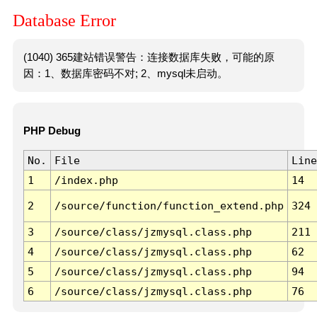
Database Error
(1040) 365建站错误警告：连接数据库失败，可能的原
因：1、数据库密码不对; 2、mysql未启动。
PHP Debug
No.
File
Line
1
/index.php
14
2
/source/function/function_extend.php
324
3
/source/class/jzmysql.class.php
211
4
/source/class/jzmysql.class.php
62
5
/source/class/jzmysql.class.php
94
6
/source/class/jzmysql.class.php
76