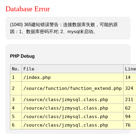
Database Error
(1040) 365建站错误警告：连接数据库失败，可能的原
因：1、数据库密码不对; 2、mysql未启动。
PHP Debug
No.
File
Line
1
/index.php
14
2
/source/function/function_extend.php
324
3
/source/class/jzmysql.class.php
211
4
/source/class/jzmysql.class.php
62
5
/source/class/jzmysql.class.php
94
6
/source/class/jzmysql.class.php
76