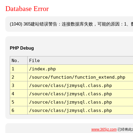
Database Error
(1040) 365建站错误警告：连接数据库失败，可能的原因：1、数
PHP Debug
No.
File
1
/index.php
2
/source/function/function_extend.php
3
/source/class/jzmysql.class.php
4
/source/class/jzmysql.class.php
5
/source/class/jzmysql.class.php
6
/source/class/jzmysql.class.php
www.365jz.com
已经将此