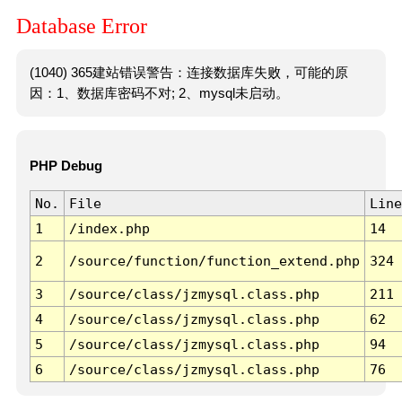
Database Error
(1040) 365建站错误警告：连接数据库失败，可能的原
因：1、数据库密码不对; 2、mysql未启动。
PHP Debug
No.
File
Line
1
/index.php
14
2
/source/function/function_extend.php
324
3
/source/class/jzmysql.class.php
211
4
/source/class/jzmysql.class.php
62
5
/source/class/jzmysql.class.php
94
6
/source/class/jzmysql.class.php
76