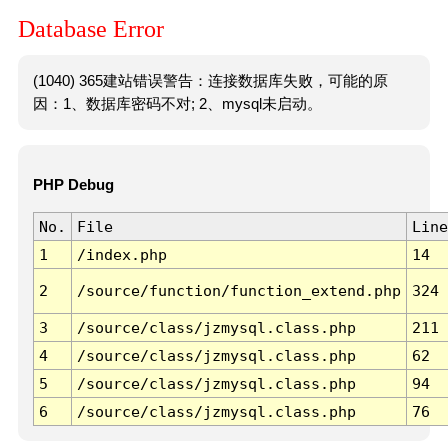
Database Error
(1040) 365建站错误警告：连接数据库失败，可能的原
因：1、数据库密码不对; 2、mysql未启动。
PHP Debug
No.
File
Line
1
/index.php
14
2
/source/function/function_extend.php
324
3
/source/class/jzmysql.class.php
211
4
/source/class/jzmysql.class.php
62
5
/source/class/jzmysql.class.php
94
6
/source/class/jzmysql.class.php
76