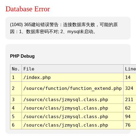
Database Error
(1040) 365建站错误警告：连接数据库失败，可能的原
因：1、数据库密码不对; 2、mysql未启动。
PHP Debug
No.
File
Line
1
/index.php
14
2
/source/function/function_extend.php
324
3
/source/class/jzmysql.class.php
211
4
/source/class/jzmysql.class.php
62
5
/source/class/jzmysql.class.php
94
6
/source/class/jzmysql.class.php
76