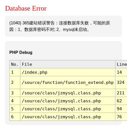
Database Error
(1040) 365建站错误警告：连接数据库失败，可能的原
因：1、数据库密码不对; 2、mysql未启动。
PHP Debug
No.
File
Line
1
/index.php
14
2
/source/function/function_extend.php
324
3
/source/class/jzmysql.class.php
211
4
/source/class/jzmysql.class.php
62
5
/source/class/jzmysql.class.php
94
6
/source/class/jzmysql.class.php
76