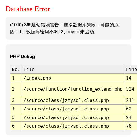
Database Error
(1040) 365建站错误警告：连接数据库失败，可能的原
因：1、数据库密码不对; 2、mysql未启动。
PHP Debug
No.
File
Line
1
/index.php
14
2
/source/function/function_extend.php
324
3
/source/class/jzmysql.class.php
211
4
/source/class/jzmysql.class.php
62
5
/source/class/jzmysql.class.php
94
6
/source/class/jzmysql.class.php
76