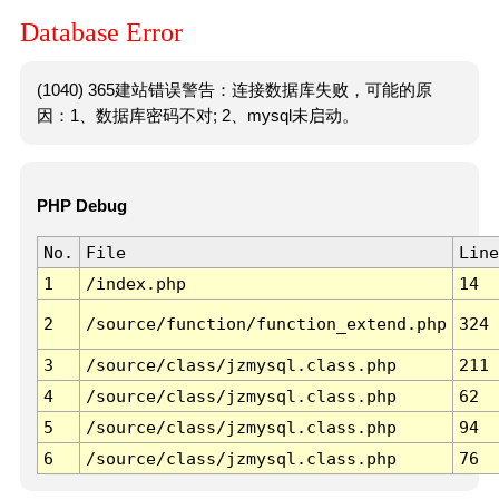
Database Error
(1040) 365建站错误警告：连接数据库失败，可能的原
因：1、数据库密码不对; 2、mysql未启动。
PHP Debug
No.
File
Line
1
/index.php
14
2
/source/function/function_extend.php
324
3
/source/class/jzmysql.class.php
211
4
/source/class/jzmysql.class.php
62
5
/source/class/jzmysql.class.php
94
6
/source/class/jzmysql.class.php
76