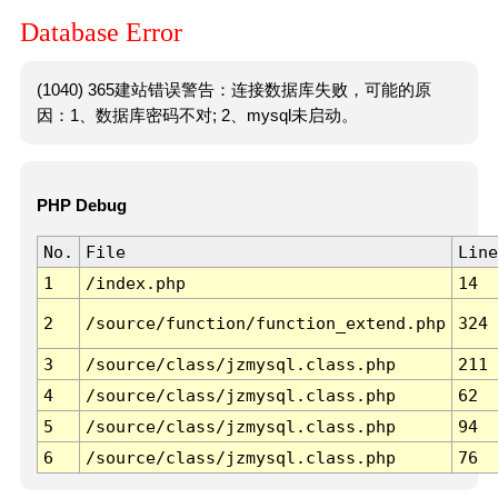
Database Error
(1040) 365建站错误警告：连接数据库失败，可能的原
因：1、数据库密码不对; 2、mysql未启动。
PHP Debug
No.
File
Line
1
/index.php
14
2
/source/function/function_extend.php
324
3
/source/class/jzmysql.class.php
211
4
/source/class/jzmysql.class.php
62
5
/source/class/jzmysql.class.php
94
6
/source/class/jzmysql.class.php
76