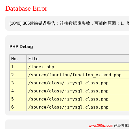
Database Error
(1040) 365建站错误警告：连接数据库失败，可能的原因：1、数
PHP Debug
No.
File
1
/index.php
2
/source/function/function_extend.php
3
/source/class/jzmysql.class.php
4
/source/class/jzmysql.class.php
5
/source/class/jzmysql.class.php
6
/source/class/jzmysql.class.php
www.365jz.com
已经将此