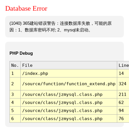
Database Error
(1040) 365建站错误警告：连接数据库失败，可能的原
因：1、数据库密码不对; 2、mysql未启动。
PHP Debug
No.
File
Line
1
/index.php
14
2
/source/function/function_extend.php
324
3
/source/class/jzmysql.class.php
211
4
/source/class/jzmysql.class.php
62
5
/source/class/jzmysql.class.php
94
6
/source/class/jzmysql.class.php
76