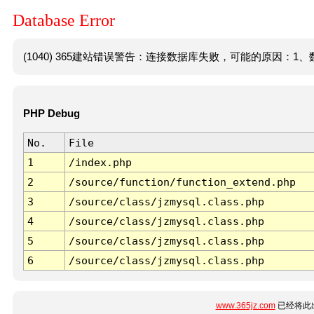
Database Error
(1040) 365建站错误警告：连接数据库失败，可能的原因：1、数
PHP Debug
No.
File
1
/index.php
2
/source/function/function_extend.php
3
/source/class/jzmysql.class.php
4
/source/class/jzmysql.class.php
5
/source/class/jzmysql.class.php
6
/source/class/jzmysql.class.php
www.365jz.com
已经将此