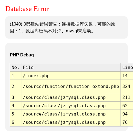
Database Error
(1040) 365建站错误警告：连接数据库失败，可能的原
因：1、数据库密码不对; 2、mysql未启动。
PHP Debug
No.
File
Line
1
/index.php
14
2
/source/function/function_extend.php
324
3
/source/class/jzmysql.class.php
211
4
/source/class/jzmysql.class.php
62
5
/source/class/jzmysql.class.php
94
6
/source/class/jzmysql.class.php
76