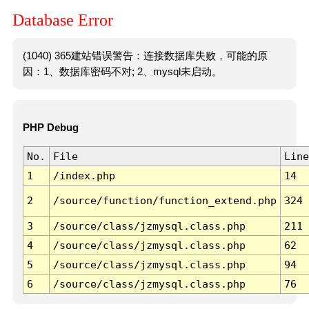
Database Error
(1040) 365建站错误警告：连接数据库失败，可能的原
因：1、数据库密码不对; 2、mysql未启动。
PHP Debug
No.
File
Line
1
/index.php
14
2
/source/function/function_extend.php
324
3
/source/class/jzmysql.class.php
211
4
/source/class/jzmysql.class.php
62
5
/source/class/jzmysql.class.php
94
6
/source/class/jzmysql.class.php
76