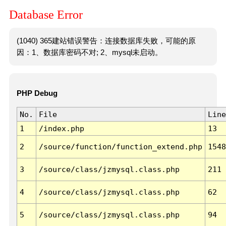
Database Error
(1040) 365建站错误警告：连接数据库失败，可能的原
因：1、数据库密码不对; 2、mysql未启动。
PHP Debug
No.
File
Line
1
/index.php
13
2
/source/function/function_extend.php
1548
3
/source/class/jzmysql.class.php
211
4
/source/class/jzmysql.class.php
62
5
/source/class/jzmysql.class.php
94