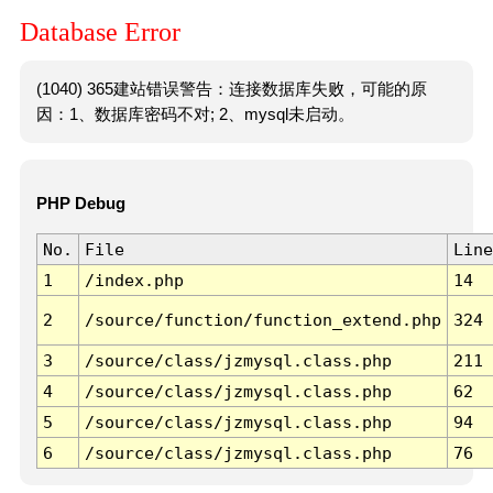
Database Error
(1040) 365建站错误警告：连接数据库失败，可能的原
因：1、数据库密码不对; 2、mysql未启动。
PHP Debug
No.
File
Line
1
/index.php
14
2
/source/function/function_extend.php
324
3
/source/class/jzmysql.class.php
211
4
/source/class/jzmysql.class.php
62
5
/source/class/jzmysql.class.php
94
6
/source/class/jzmysql.class.php
76