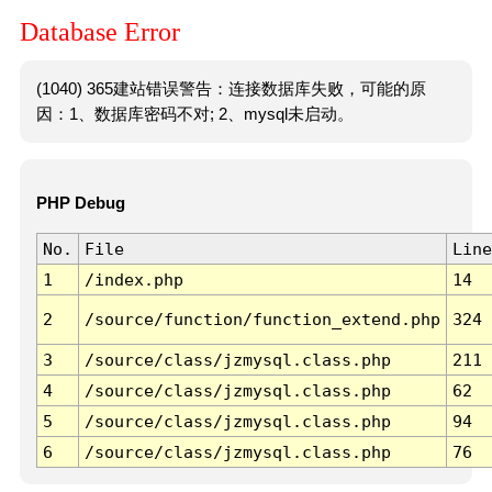
Database Error
(1040) 365建站错误警告：连接数据库失败，可能的原
因：1、数据库密码不对; 2、mysql未启动。
PHP Debug
No.
File
Line
1
/index.php
14
2
/source/function/function_extend.php
324
3
/source/class/jzmysql.class.php
211
4
/source/class/jzmysql.class.php
62
5
/source/class/jzmysql.class.php
94
6
/source/class/jzmysql.class.php
76