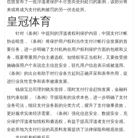
也曾发布了一批浮滥者保护不尽责而受到处罚的案例，该部分将
来或将成为支付机构被罚的另一伏击处所。
皇冠体育
针对《条例》中提到的浮滥者权利保护内容，中国支付计帐
协会暗意，《条例》将保护用户权利当作支付计帐行业发展的首
要任务，进一步明确了支付机构在用户权利保护方面的包袱和义
务，既要尊重用户自主遴选权、知情权等正当权利，又要收受措
施确保用户个东说念主信息安全，驻扎用户信息表示或被滥用。
《条例》的出台有助于对行业各方起到正确开采和表率作用，促
进行业良性竞争和表率健康发展。
钱袋宝总司理刘晓东觉得，现时支付行业赶快发展，金融科
技约束创新，《条例》字据现有的业求本色，进一步明确了支付
业务司法，细目支付业务新的分类方式，擢升了支付做事质效，
更好服求实体经济需要。《条例》强化信息安全、数据安全，充
分保护浮滥者知情权和遴选权，有益于提高浮滥者支付安全感。
全处所地为支付行业的高质料发展提供了法律保险和根底依据。
支付机构积极反应