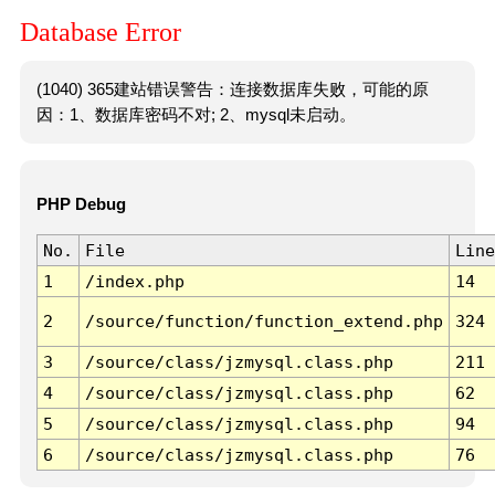
Database Error
(1040) 365建站错误警告：连接数据库失败，可能的原
因：1、数据库密码不对; 2、mysql未启动。
PHP Debug
No.
File
Line
1
/index.php
14
2
/source/function/function_extend.php
324
3
/source/class/jzmysql.class.php
211
4
/source/class/jzmysql.class.php
62
5
/source/class/jzmysql.class.php
94
6
/source/class/jzmysql.class.php
76