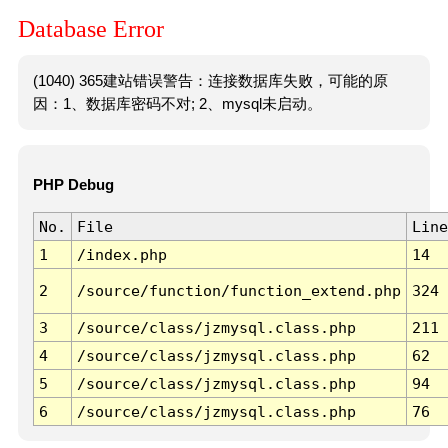
Database Error
(1040) 365建站错误警告：连接数据库失败，可能的原
因：1、数据库密码不对; 2、mysql未启动。
PHP Debug
No.
File
Line
1
/index.php
14
2
/source/function/function_extend.php
324
3
/source/class/jzmysql.class.php
211
4
/source/class/jzmysql.class.php
62
5
/source/class/jzmysql.class.php
94
6
/source/class/jzmysql.class.php
76