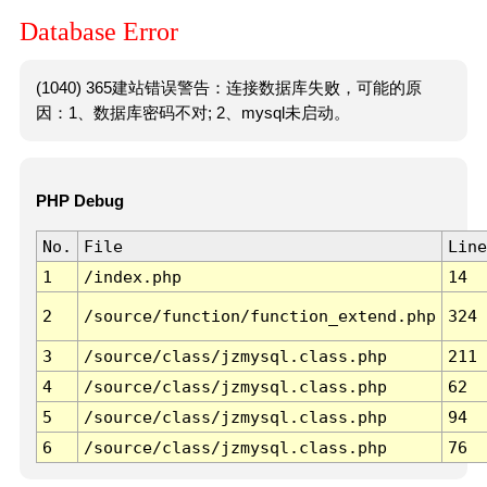
Database Error
(1040) 365建站错误警告：连接数据库失败，可能的原
因：1、数据库密码不对; 2、mysql未启动。
PHP Debug
No.
File
Line
1
/index.php
14
2
/source/function/function_extend.php
324
3
/source/class/jzmysql.class.php
211
4
/source/class/jzmysql.class.php
62
5
/source/class/jzmysql.class.php
94
6
/source/class/jzmysql.class.php
76