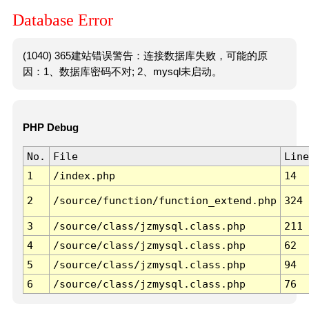
Database Error
(1040) 365建站错误警告：连接数据库失败，可能的原
因：1、数据库密码不对; 2、mysql未启动。
PHP Debug
No.
File
Line
1
/index.php
14
2
/source/function/function_extend.php
324
3
/source/class/jzmysql.class.php
211
4
/source/class/jzmysql.class.php
62
5
/source/class/jzmysql.class.php
94
6
/source/class/jzmysql.class.php
76