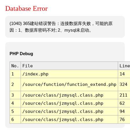
Database Error
(1040) 365建站错误警告：连接数据库失败，可能的原
因：1、数据库密码不对; 2、mysql未启动。
PHP Debug
No.
File
Line
1
/index.php
14
2
/source/function/function_extend.php
324
3
/source/class/jzmysql.class.php
211
4
/source/class/jzmysql.class.php
62
5
/source/class/jzmysql.class.php
94
6
/source/class/jzmysql.class.php
76