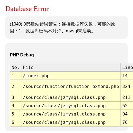
Database Error
(1040) 365建站错误警告：连接数据库失败，可能的原
因：1、数据库密码不对; 2、mysql未启动。
PHP Debug
No.
File
Line
1
/index.php
14
2
/source/function/function_extend.php
324
3
/source/class/jzmysql.class.php
211
4
/source/class/jzmysql.class.php
62
5
/source/class/jzmysql.class.php
94
6
/source/class/jzmysql.class.php
76