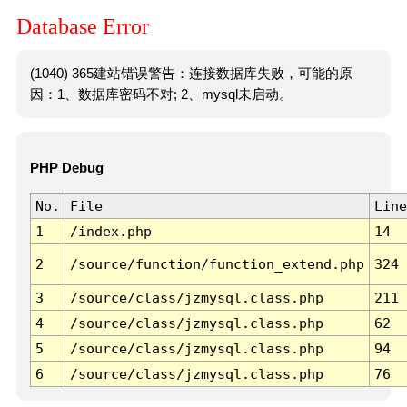
Database Error
(1040) 365建站错误警告：连接数据库失败，可能的原
因：1、数据库密码不对; 2、mysql未启动。
PHP Debug
No.
File
Line
1
/index.php
14
2
/source/function/function_extend.php
324
3
/source/class/jzmysql.class.php
211
4
/source/class/jzmysql.class.php
62
5
/source/class/jzmysql.class.php
94
6
/source/class/jzmysql.class.php
76