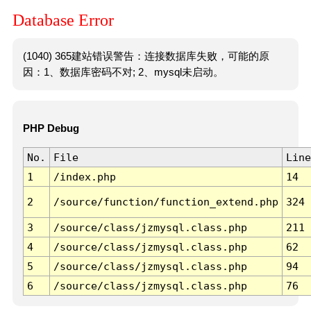
Database Error
(1040) 365建站错误警告：连接数据库失败，可能的原
因：1、数据库密码不对; 2、mysql未启动。
PHP Debug
No.
File
Line
1
/index.php
14
2
/source/function/function_extend.php
324
3
/source/class/jzmysql.class.php
211
4
/source/class/jzmysql.class.php
62
5
/source/class/jzmysql.class.php
94
6
/source/class/jzmysql.class.php
76