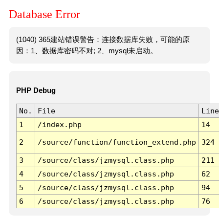
Database Error
(1040) 365建站错误警告：连接数据库失败，可能的原
因：1、数据库密码不对; 2、mysql未启动。
PHP Debug
No.
File
Line
1
/index.php
14
2
/source/function/function_extend.php
324
3
/source/class/jzmysql.class.php
211
4
/source/class/jzmysql.class.php
62
5
/source/class/jzmysql.class.php
94
6
/source/class/jzmysql.class.php
76